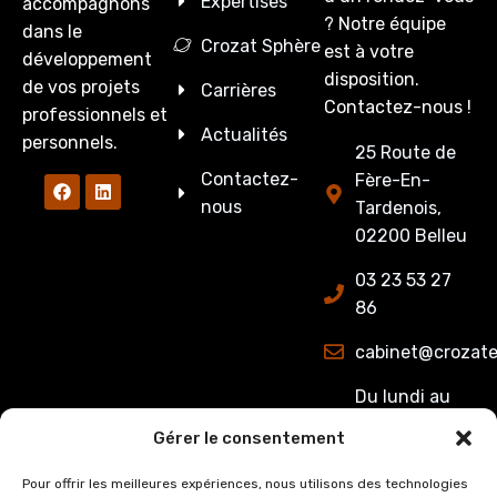
Expertises
accompagnons
? Notre équipe
dans le
Crozat Sphère
est à votre
développement
disposition.
de vos projets
Carrières
Contactez-nous !
professionnels et
Actualités
personnels.
25 Route de
Contactez-
Fère-En-
nous
Tardenois,
02200 Belleu
03 23 53 27
86
cabinet@crozate
Du lundi au
jeudi : de
Gérer le consentement
8h00 à 12h15
et de 13h15 à
Pour offrir les meilleures expériences, nous utilisons des technologies