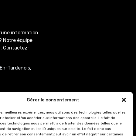
d’une information
? Notre équipe
on. Contactez-
En-Tardenois,
associee.fr
Gérer le consentement
: de 8h00 à 12h15
les meilleures expériences, nous utilisons des technologies telles que les
r stocker et/ou accéder aux informations des appareils. Le fait de
0.
 ces technologies nous permettra de traiter des données telles que le
8h00 à 12h15 et de
t de navigation ou les ID uniques sur ce site. Le fait de ne pas
u de retirer son consentement peut avoir un effet négatif sur certaines