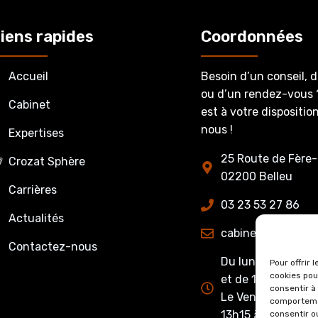
iens rapides
Coordonnées
Accueil
Besoin d’un conseil, 
ou d’un rendez-vous 
Cabinet
est à votre dispositi
nous !
Expertises
25 Route de Fère-
Crozat Sphère
02200 Belleu
Carrières
03 23 53 27 86
Actualités
cabinet@crozatet
Contactez-nous
Du lundi au jeudi 
Pour offrir 
cookies pou
et de 13h15 à 17h0
consentir à
Le Vendredi : de 
comportemen
13h15 à 16h00
consentir o