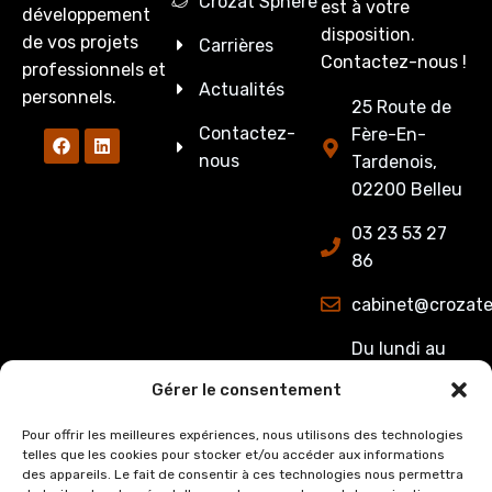
Crozat Sphère
est à votre
développement
disposition.
de vos projets
Carrières
Contactez-nous !
professionnels et
Actualités
personnels.
25 Route de
Contactez-
Fère-En-
nous
Tardenois,
02200 Belleu
03 23 53 27
86
cabinet@crozate
Du lundi au
jeudi : de
Gérer le consentement
8h00 à 12h15
et de 13h15 à
Pour offrir les meilleures expériences, nous utilisons des technologies
telles que les cookies pour stocker et/ou accéder aux informations
17h00.
des appareils. Le fait de consentir à ces technologies nous permettra
Le Vendredi :