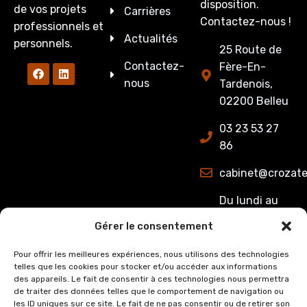
disposition.
de vos projets
Carrières
Contactez-nous !
professionnels et
Actualités
personnels.
25 Route de
Contactez-
Fère-En-
nous
Tardenois,
02200 Belleu
03 23 53 27
86
cabinet@crozate
Du lundi au
jeudi : de
Gérer le consentement
8h00 à 12h15
et de 13h15 à
Pour offrir les meilleures expériences, nous utilisons des technologies
telles que les cookies pour stocker et/ou accéder aux informations
17h00.
des appareils. Le fait de consentir à ces technologies nous permettra
Le Vendredi :
de traiter des données telles que le comportement de navigation ou
de 8h00 à
les ID uniques sur ce site. Le fait de ne pas consentir ou de retirer son