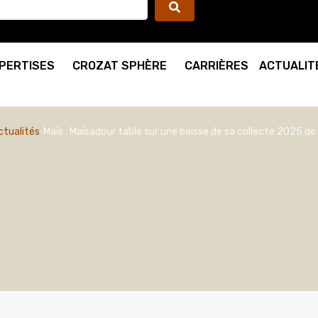
PERTISES
CROZAT SPHÈRE
CARRIÈRES
ACTUALIT
ctualités
Maïs : Maïsadour table sur une baisse de sa collecte 2025 de