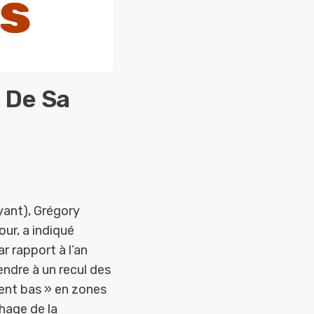
e De Sa
yant), Grégory
ur, a indiqué
r rapport à l’an
tendre à un recul des
ent bas » en zones
chage de la