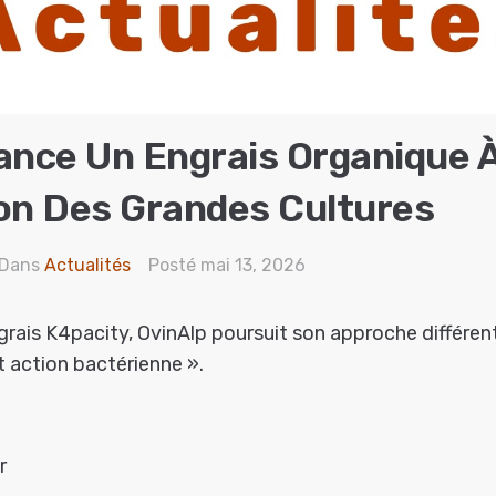
ance Un Engrais Organique 
on Des Grandes Cultures
Dans
Actualités
Posté
mai 13, 2026
grais K4pacity, OvinAlp poursuit son approche différe
 action bactérienne ».
r