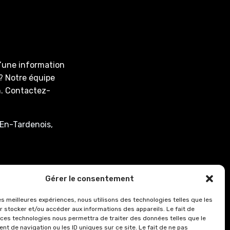
d’une information
? Notre équipe
on. Contactez-
En-Tardenois,
associee.fr
Gérer le consentement
: de 8h00 à 12h15
les meilleures expériences, nous utilisons des technologies telles que les
r stocker et/ou accéder aux informations des appareils. Le fait de
0.
 ces technologies nous permettra de traiter des données telles que le
8h00 à 12h15 et de
t de navigation ou les ID uniques sur ce site. Le fait de ne pas