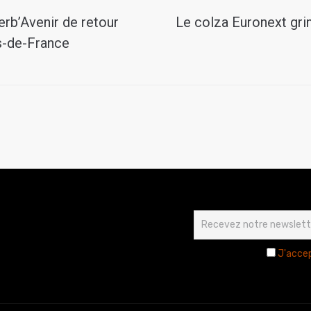
rb’Avenir de retour
Le colza Euronext gr
s-de-France
J'accep