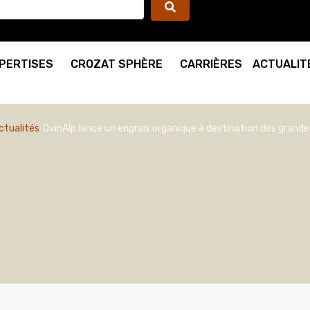
PERTISES
CROZAT SPHÈRE
CARRIÈRES
ACTUALIT
ctualités
OvinAlp lance un engrais organique à destination des grande