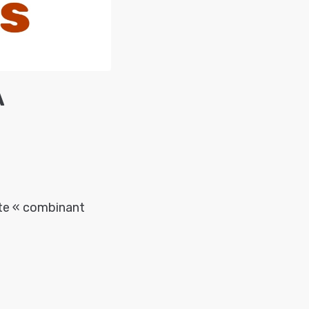
À
nte « combinant