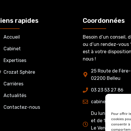
iens rapides
Coordonnées
Accueil
Besoin d’un conseil, 
ou d’un rendez-vous 
Cabinet
est à votre dispositi
nous !
Expertises
25 Route de Fère-
Crozat Sphère
02200 Belleu
Carrières
03 23 53 27 86
Actualités
cabinet@crozatet
Contactez-nous
Du lundi au jeudi 
Pour offrir 
cookies pou
et de 13h15 à 17h0
consentir à
Le Vendredi : de 
comportemen