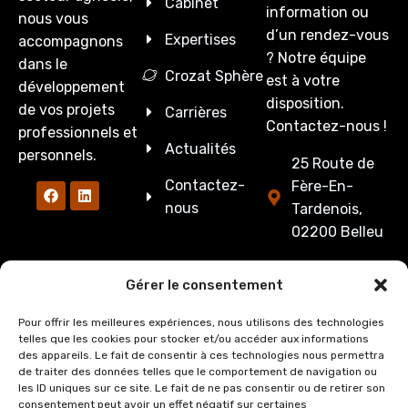
Cabinet
information ou
nous vous
d’un rendez-vous
Expertises
accompagnons
? Notre équipe
dans le
Crozat Sphère
est à votre
développement
disposition.
de vos projets
Carrières
Contactez-nous !
professionnels et
Actualités
personnels.
25 Route de
Contactez-
Fère-En-
nous
Tardenois,
02200 Belleu
03 23 53 27
Gérer le consentement
86
Pour offrir les meilleures expériences, nous utilisons des technologies
cabinet@crozate
telles que les cookies pour stocker et/ou accéder aux informations
des appareils. Le fait de consentir à ces technologies nous permettra
Du lundi au
de traiter des données telles que le comportement de navigation ou
jeudi : de
les ID uniques sur ce site. Le fait de ne pas consentir ou de retirer son
consentement peut avoir un effet négatif sur certaines