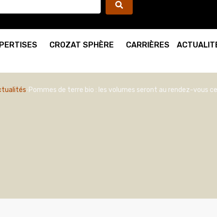
PERTISES
CROZAT SPHÈRE
CARRIÈRES
ACTUALIT
tualités
Pommes de terre bio : les volumes seront au rendez-vous c