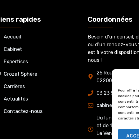
iens rapides
Coordonnées
Accueil
Besoin d’un conseil, 
ou d’un rendez-vous 
Cabinet
est à votre dispositi
nous !
Expertises
25 Route de Fère-
Crozat Sphère
02200 Belleu
Carrières
Pour offrir 
03 23 53 27 86
cookies pou
Actualités
consentir à
cabinet@crozatet
comportemen
Contactez-nous
consentir o
Du lundi au jeudi 
caractérist
et de 13h15 à 17h0
Le Vendredi : de 
ACC