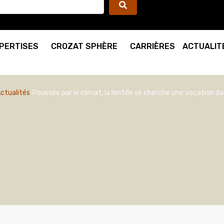
PERTISES
CROZAT SPHÈRE
CARRIÈRES
ACTUALIT
ctualités
Poussée par le climat, la lentille se cherche une vocation da