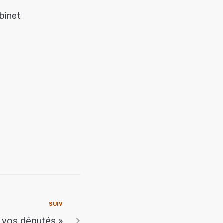
abinet
SUIV
r vos députés »