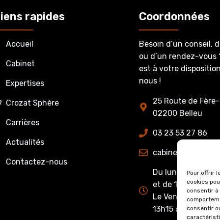
iens rapides
Coordonnées
Accueil
Besoin d’un conseil, 
ou d’un rendez-vous 
Cabinet
est à votre dispositi
nous !
Expertises
25 Route de Fère-
Crozat Sphère
02200 Belleu
Carrières
03 23 53 27 86
Actualités
cabinet@crozatet
Contactez-nous
Du lundi au jeudi 
Pour offrir 
cookies pou
et de 13h15 à 17h0
consentir à
Le Vendredi : de 
comportemen
13h15 à 16h00
consentir o
caractérist