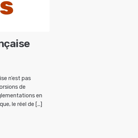
nçaise
ise n’est pas
torsions de
églementations en
e, le réel de […]