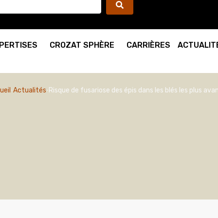
PERTISES
CROZAT SPHÈRE
CARRIÈRES
ACTUALIT
ueil
Actualités
Risque de fusariose des épis dans les blés les plus ava