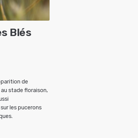
s Blés
pparition de
 au stade floraison,
ussi
l sur les pucerons
iques.