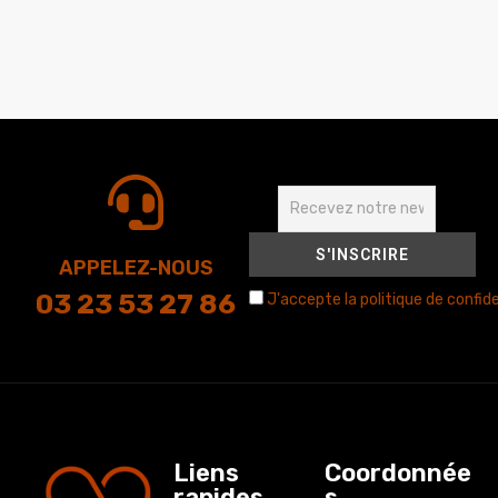
APPELEZ-NOUS
03 23 53 27 86
J'accepte la politique de confide
Liens
Coordonnée
rapides
s