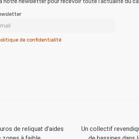
à notre newsletter pour recevoir toute l'actualité du c
ewsletter
olitique de confidentialité
euros de reliquat d’aides
Un collectif revendi
s zones à faible
de bassines dans l