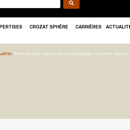
PERTISES
CROZAT SPHÈRE
CARRIÈRES
ACTUALIT
ualités
Semis de maïs : agronomie ou technologie, comment faire les 