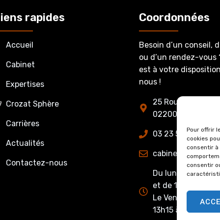
iens rapides
Coordonnées
Accueil
Besoin d’un conseil, 
ou d’un rendez-vous 
Cabinet
est à votre dispositi
nous !
Expertises
25 Route de Fère-
Crozat Sphère
02200 Belleu
Carrières
Pour offrir 
03 23 53 27 86
cookies pou
Actualités
consentir à
cabinet@crozatet
comportemen
Contactez-nous
consentir o
Du lundi au jeudi 
caractérist
et de 13h15 à 17h0
Le Vendredi : de 
ACC
13h15 à 16h00