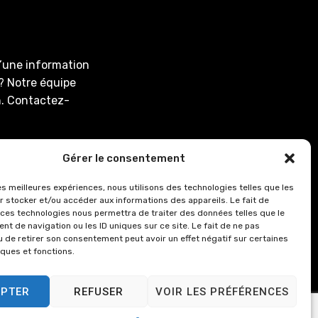
d’une information
? Notre équipe
on. Contactez-
En-Tardenois,
Gérer le consentement
les meilleures expériences, nous utilisons des technologies telles que les
r stocker et/ou accéder aux informations des appareils. Le fait de
 ces technologies nous permettra de traiter des données telles que le
associee.fr
t de navigation ou les ID uniques sur ce site. Le fait de ne pas
u de retirer son consentement peut avoir un effet négatif sur certaines
: de 8h00 à 12h15
iques et fonctions.
0.
8h00 à 12h15 et de
EPTER
REFUSER
VOIR LES PRÉFÉRENCES