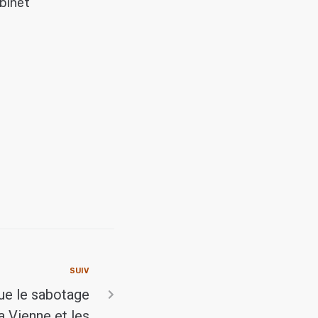
abinet
SUIV
que le sabotage
a Vienne et les