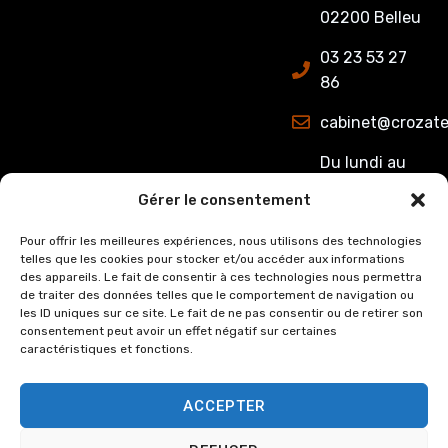
02200 Belleu
03 23 53 27
86
cabinet@crozate
Du lundi au
jeudi : de
Gérer le consentement
8h00 à 12h15
et de 13h15 à
Pour offrir les meilleures expériences, nous utilisons des technologies
telles que les cookies pour stocker et/ou accéder aux informations
17h00.
des appareils. Le fait de consentir à ces technologies nous permettra
Le Vendredi :
de traiter des données telles que le comportement de navigation ou
de 8h00 à
les ID uniques sur ce site. Le fait de ne pas consentir ou de retirer son
consentement peut avoir un effet négatif sur certaines
12h15 et de
caractéristiques et fonctions.
13h15 à 16h00
ACCEPTER