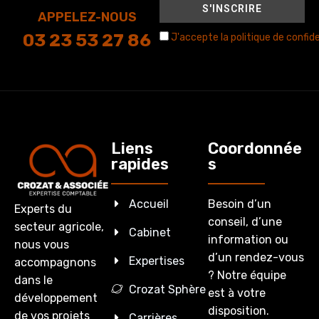
APPELEZ-NOUS
03 23 53 27 86
J'accepte la politique de confide
Liens
Coordonnée
rapides
s
Accueil
Besoin d’un
Experts du
conseil, d’une
secteur agricole,
Cabinet
information ou
nous vous
d’un rendez-vous
Expertises
accompagnons
? Notre équipe
dans le
Crozat Sphère
est à votre
développement
disposition.
de vos projets
Carrières