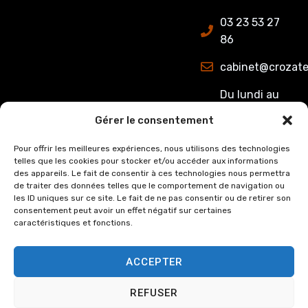
03 23 53 27
86
cabinet@crozate
Du lundi au
jeudi : de
Gérer le consentement
8h00 à 12h15
et de 13h15 à
Pour offrir les meilleures expériences, nous utilisons des technologies
telles que les cookies pour stocker et/ou accéder aux informations
17h00.
des appareils. Le fait de consentir à ces technologies nous permettra
Le Vendredi :
de traiter des données telles que le comportement de navigation ou
de 8h00 à
les ID uniques sur ce site. Le fait de ne pas consentir ou de retirer son
consentement peut avoir un effet négatif sur certaines
12h15 et de
caractéristiques et fonctions.
13h15 à 16h00
ACCEPTER
REFUSER