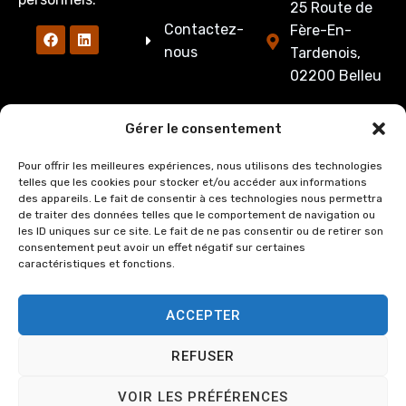
25 Route de
Contactez-
Fère-En-
nous
Tardenois,
02200 Belleu
03 23 53 27
Gérer le consentement
86
Pour offrir les meilleures expériences, nous utilisons des technologies
cabinet@crozate
telles que les cookies pour stocker et/ou accéder aux informations
des appareils. Le fait de consentir à ces technologies nous permettra
Du lundi au
de traiter des données telles que le comportement de navigation ou
jeudi : de
les ID uniques sur ce site. Le fait de ne pas consentir ou de retirer son
consentement peut avoir un effet négatif sur certaines
8h00 à 12h15
caractéristiques et fonctions.
et de 13h15 à
17h00.
ACCEPTER
Le Vendredi :
de 8h00 à
REFUSER
12h15 et de
13h15 à 16h00
VOIR LES PRÉFÉRENCES