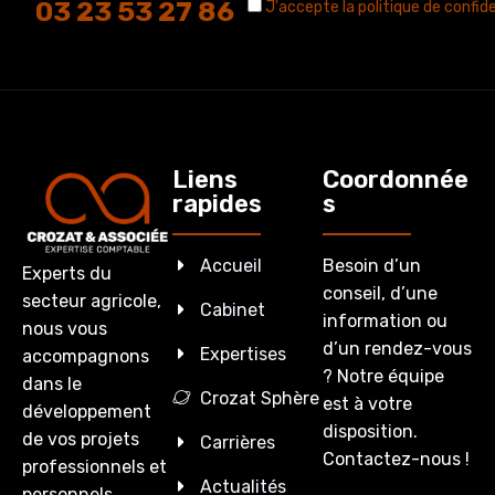
03 23 53 27 86
J'accepte la politique de confide
Liens
Coordonnée
rapides
s
Accueil
Besoin d’un
Experts du
conseil, d’une
secteur agricole,
Cabinet
information ou
nous vous
d’un rendez-vous
Expertises
accompagnons
? Notre équipe
dans le
Crozat Sphère
est à votre
développement
disposition.
de vos projets
Carrières
Contactez-nous !
professionnels et
Actualités
personnels.