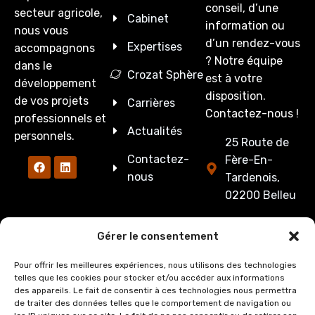
conseil, d’une
secteur agricole,
Cabinet
information ou
nous vous
d’un rendez-vous
Expertises
accompagnons
? Notre équipe
dans le
Crozat Sphère
est à votre
développement
disposition.
de vos projets
Carrières
Contactez-nous !
professionnels et
Actualités
personnels.
25 Route de
Contactez-
Fère-En-
nous
Tardenois,
02200 Belleu
03 23 53 27
Gérer le consentement
86
Pour offrir les meilleures expériences, nous utilisons des technologies
cabinet@crozate
telles que les cookies pour stocker et/ou accéder aux informations
des appareils. Le fait de consentir à ces technologies nous permettra
Du lundi au
de traiter des données telles que le comportement de navigation ou
jeudi : de