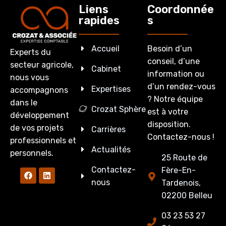
Liens
Coordonnée
rapides
s
Accueil
Besoin d’un
Experts du
conseil, d’une
secteur agricole,
Cabinet
information ou
nous vous
d’un rendez-vous
Expertises
accompagnons
? Notre équipe
dans le
Crozat Sphère
est à votre
développement
disposition.
de vos projets
Carrières
Contactez-nous !
professionnels et
Actualités
personnels.
25 Route de
Contactez-
Fère-En-
nous
Tardenois,
02200 Belleu
03 23 53 27