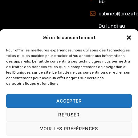
86
cabinet@crozate
Du lundi au
jeudi : de
Gérer le consentement
8h00 à 12h15
et de 13h15 à
Pour offrir les meilleures expériences, nous utilisons des technologies
telles que les cookies pour stocker et/ou accéder aux informations
17h00.
des appareils. Le fait de consentir à ces technologies nous permettra
Le Vendredi :
de traiter des données telles que le comportement de navigation ou
de 8h00 à
les ID uniques sur ce site. Le fait de ne pas consentir ou de retirer son
consentement peut avoir un effet négatif sur certaines
12h15 et de
caractéristiques et fonctions.
13h15 à 16h00
ACCEPTER
REFUSER
© Copyright
2024
Cabinet
Mentions légales
VOIR LES PRÉFÉRENCES
Crozat et Associée, tous
Politique de