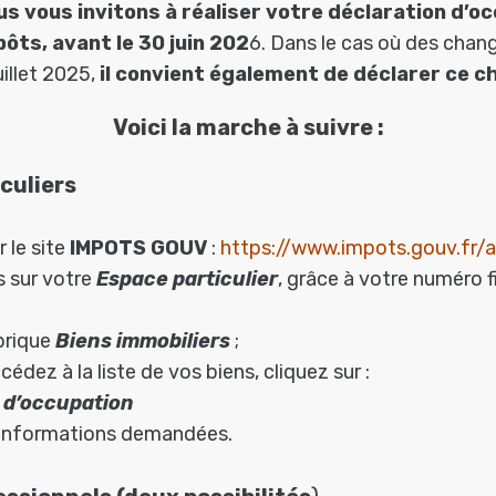
us vous invitons à réaliser votre déclaration d’oc
pôts,
avant le 30 juin 202
6. Dans le cas où des cha
uillet 2025,
il convient également de déclarer ce 
Voici la marche à suivre :
iculiers
 le site
IMPOTS GOUV
:
https://www.impots.gouv.fr/a
 sur votre
Espace particulier
, grâce à votre numéro f
ubrique
Biens immobiliers
;
édez à la liste de vos biens, cliquez sur :
 d’occupation
es informations demandées.