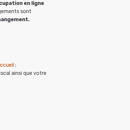
cupation en ligne
ngements sont
changement.
ccueil
;
iscal ainsi que votre